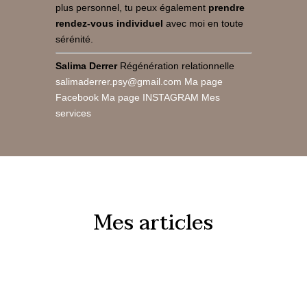
plus personnel, tu peux également
prendre
rendez-vous individuel
avec moi en toute
sérénité.
Salima Derrer
Régénération relationnelle
salimaderrer.psy@gmail.com
Ma page
Facebook
Ma page INSTAGRAM
Mes
services
Mes articles