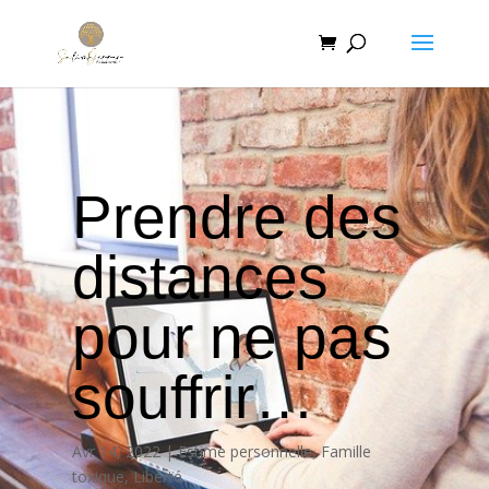
Prendre des
distances
pour ne pas
souffrir…
Avr 14, 2022
Estime personnelle
,
Famille
toxique
,
Liberté