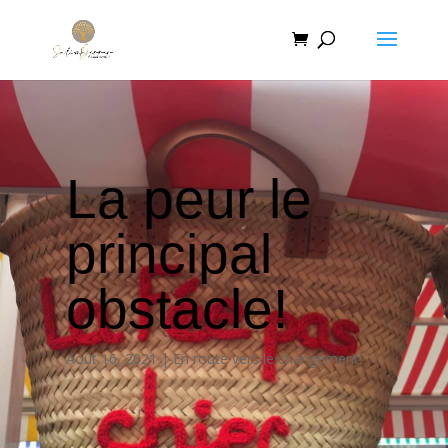
La peur le
principal
obstacle!
Août 16, 2021
En route vers le changement!